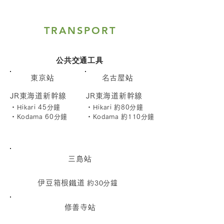
TRANSPORT
公共交通工具
東京站
名古屋站
JR東海道新幹線
JR東海道新幹線
・Hikari 45分鐘
・Hikari 約80分
鐘
・Kodama 60分鐘
・Kodama 約110分鐘
三島站
伊豆箱根鐵道
約30分鐘
修善寺站