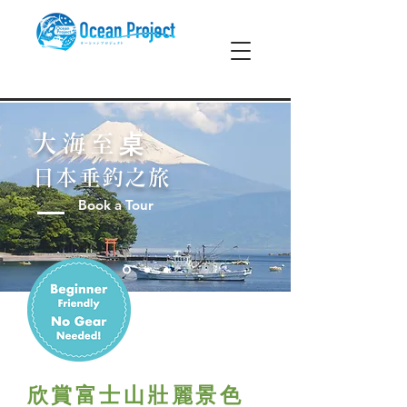
大海
至
桌
日本垂
釣之旅
Book a Tour
欣賞富士山壯麗景色