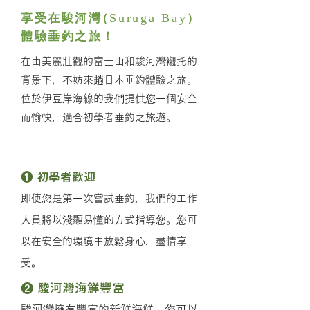
享受在駿河
灣
Suruga Bay
（
）
體驗垂釣之旅！
在由美麗壯觀的富士山和駿河灣襯托的
背景下，不妨來趟日本垂釣體驗之旅。
位於伊豆岸海線的我們提供您一個安全
而愉快，適合初學者垂釣之旅遊。
節目亮點
❶ 初學者歡迎
即使您是第一次嘗試垂釣，我們的工作
人員將以淺顯易懂的方式指導您。您可
以在安全的環境中放鬆身心，盡情享
受。
❷ 駿河灣海鮮豐富
駿河灣擁有豐富的新鮮海鮮。您可以