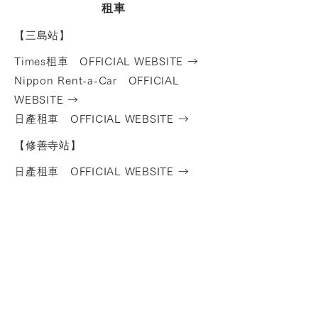
租車
【三島站】
Times租車 OFFICIAL WEBSITE →
Nippon Rent-a-Car OFFICIAL
WEBSITE →
日產租車 OFFICIAL WEBSITE →
【修善寺站】
日產租車
OF
FICIAL WEBSIT
E →