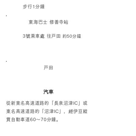
步行1分鐘
東海巴士 修善寺站
3號乘車處 往戸田
約50分鐘
戸田
汽車
從新東名高速道路的「長泉沼津IC」或
東名高速道路的「沼津IC」，經伊豆縱
貫自動車道60〜70分鐘。