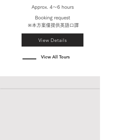
Approx. 4〜6 hours
Booking request
※本方案僅提供英語口譯
View Details
View All Tours