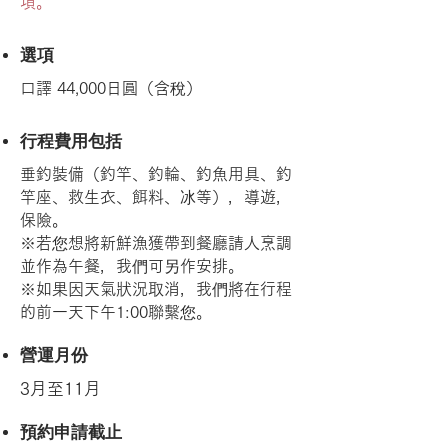
項。
選項
口譯 44,000日圓（含稅）
行程費用包括
垂釣裝備（釣竿、釣輪、釣魚用具、釣
竿座、救生衣、餌料、冰等），導遊，
保險。
※若您想將新鮮漁獲帶到餐廳請人烹調
並作為午餐，我們可另作安排。
※如果因天氣狀況取消，我們將在行程
的前一天下午1:00聯繫您。
營運月份
3月至11月
預約申請截止