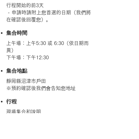
行程開始的前3天
- 申請時請附上您首選的日期（我們將
在確認後回覆您）。
集合時間
上午場：上午5:30 或 6:30（依日期而
異）
下午場：下午12:30
集合地點
靜岡縣沼津市戶田
※預約確認後我們會告知您地址
行程
現場集合和說明
啟程和船上垂釣 (距離海岸約10分鐘的
海灣內或外海）
返回和解散